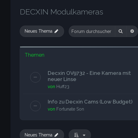
DECXIN Modulkameras
Suche
E
Neues Thema
Themen
Decxin OV9732 - Eine Kamera mit
neuer Linse
von
Huff23
Info zu Decxin Cams (Low Budget)
von
Fortunate Son
Neues Thema