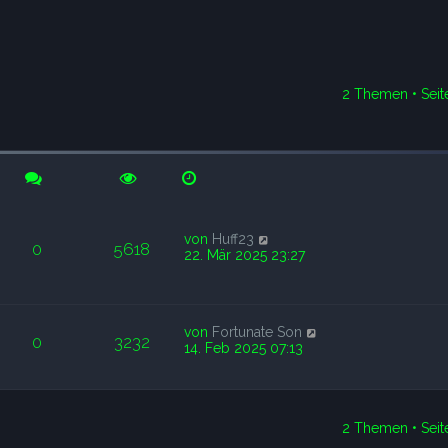
2 Themen • Sei
rweiterte Suche
von
Huff23
0
5618
22. Mär 2025 23:27
von
Fortunate Son
0
3232
14. Feb 2025 07:13
2 Themen • Sei