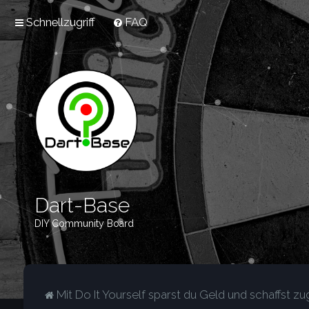
Schnellzugriff
FAQ
Dart-Base
DIY Community Board
Mit Do It Yourself sparst du Geld und schaffst zug