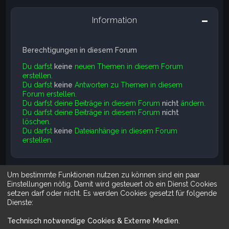
Information
Berechtigungen in diesem Forum
Du darfst
keine
neuen Themen in diesem Forum
erstellen.
Du darfst
keine
Antworten zu Themen in diesem
Forum erstellen.
Du darfst deine Beiträge in diesem Forum
nicht
ändern.
Du darfst deine Beiträge in diesem Forum
nicht
löschen.
Du darfst
keine
Dateianhänge in diesem Forum
erstellen.
Um bestimmte Funktionen nutzen zu können sind ein paar
Suche
Erweiterte Suche
Einstellungen nötig. Damit wird gesteuert ob ein Dienst Cookies
setzen darf oder nicht. Es werden Cookies gesetzt für folgende
Dienste:
Technisch notwendige Cookies & Externe Medien
.
Mit Do It Yourself sparst du Geld und schaffst zugleich was dir ge