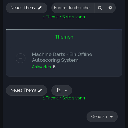
e
Suche
Erweite
Neues Thema
1 Thema • Seite
1
von
1
Themen
Machine Darts - Ein Offline
Autoscoring System
Antworten:
6
Neues Thema
1 Thema • Seite
1
von
1
Gehe zu