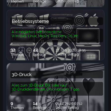
Letzter Beitrag
Themen
Beiträge
Betriebssysteme
Alle möglichen Betriebssysteme
Windows, Linux, MacOs, Raspberry Os, etc.
32
44
27. Feb 2026 18:35
Letzter Beitrag
Themen
Beiträge
3D-Druck
Alles zum 3D-Druck: DiY, oder Kauf
3D-Druckdienstleister, Druckvorlagen, Tipps
9
14
9. Jul 2026 07:12
Letzter Beitrag
Themen
Beiträge