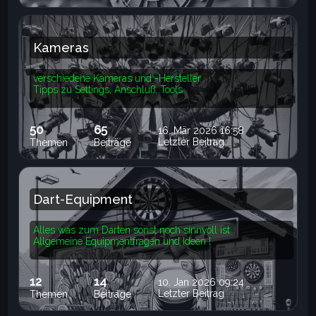
Kameras
verschiedene Kameras und -Hersteller
Tipps zu Settings, Anschluß, Tools
50
65
16. Mär 2026 16:58
Letzter Beitrag
Themen
Beiträge
Dart-Equipment
Alles was zum Darten sonst noch sinnvoll ist
Allgemeine Equipmentfragen und Ideen !
12
14
10. Jan 2026 09:24
Letzter Beitrag
Themen
Beiträge