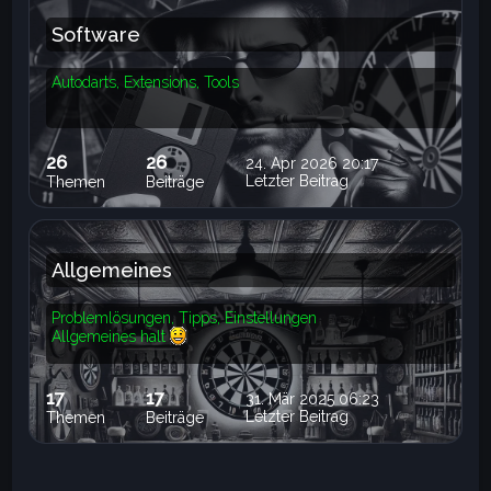
Software
Autodarts, Extensions, Tools
26
26
24. Apr 2026 20:17
Letzter Beitrag
Themen
Beiträge
Allgemeines
Problemlösungen, Tipps, Einstellungen
Allgemeines halt
17
17
31. Mär 2025 06:23
Letzter Beitrag
Themen
Beiträge