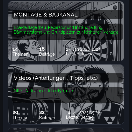
MONTAGE & BAUKANAL
Boardanlagenbau, Reparatur und Instandhaltung,
Dämmsysteme und Grundplatten zur leichteren Montage
14
16
25. Jan 2026 11:24
Letzter Beitrag
Themen
Beiträge
Videos (Anleitungen , Tipps, etc.)
Olli´s Dartgarage, Robbel90, uvm
20
22
14. Jul 2025 09:28
Letzter Beitrag
Themen
Beiträge