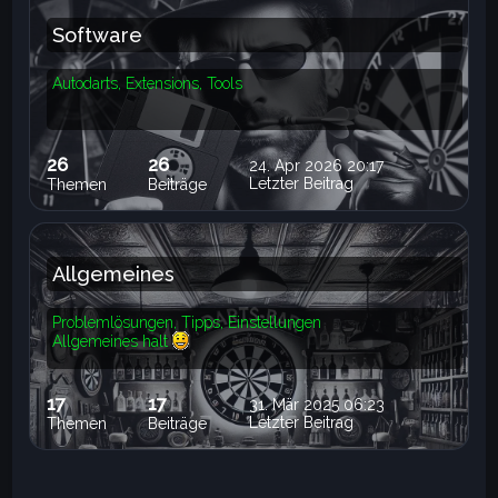
Software
Autodarts, Extensions, Tools
26
26
24. Apr 2026 20:17
Letzter Beitrag
Themen
Beiträge
Allgemeines
Problemlösungen, Tipps, Einstellungen
Allgemeines halt
17
17
31. Mär 2025 06:23
Letzter Beitrag
Themen
Beiträge