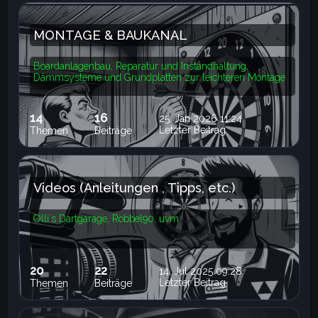
MONTAGE & BAUKANAL
Boardanlagenbau, Reparatur und Instandhaltung,
Dämmsysteme und Grundplatten zur leichteren Montage
14
16
25. Jan 2026 11:24
Letzter Beitrag
Themen
Beiträge
Videos (Anleitungen , Tipps, etc.)
Olli´s Dartgarage, Robbel90, uvm
20
22
14. Jul 2025 09:28
Letzter Beitrag
Themen
Beiträge