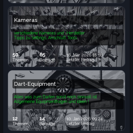
Kameras
verschiedene Kameras und -Hersteller
Tipps zu Settings, Anschluß, Tools
50
65
16. Mär 2026 16:58
Letzter Beitrag
Themen
Beiträge
Dart-Equipment
Alles was zum Darten sonst noch sinnvoll ist
Allgemeine Equipmentfragen und Ideen !
12
14
10. Jan 2026 09:24
Letzter Beitrag
Themen
Beiträge