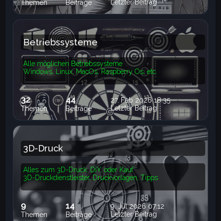
Letzter Beitrag
Themen
Beiträge
Betriebssysteme
Alle möglichen Betriebssysteme
Windows, Linux, MacOs, Raspberry Os, etc.
32
44
27. Feb 2026 18:35
Letzter Beitrag
Themen
Beiträge
3D-Druck
Alles zum 3D-Druck: DiY, oder Kauf
3D-Druckdienstleister, Druckvorlagen, Tipps
9
14
9. Jul 2026 07:12
Letzter Beitrag
Themen
Beiträge