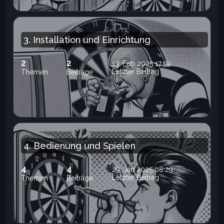
3. Installation und Einrichtung
2
2
13. Feb 2025 17:59
Letzter Beitrag
Themen
Beiträge
4. Bedienung und Spielen
4
4
29. Jan 2025 08:29
Letzter Beitrag
Themen
Beiträge