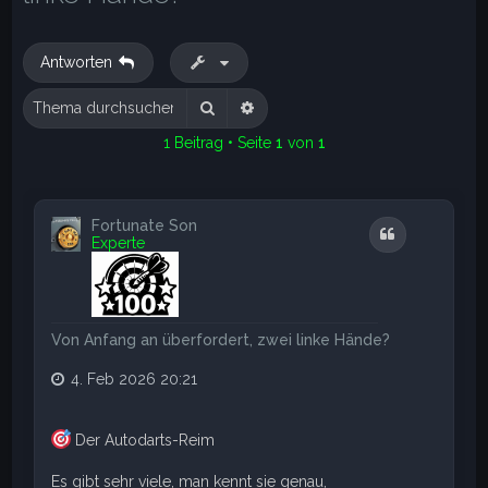
e
Antworten
Suche
Erweiterte Suche
1 Beitrag • Seite
1
von
1
Fortunate Son
Zitat
Experte
Von Anfang an überfordert, zwei linke Hände?
4. Feb 2026 20:21
Der Autodarts-Reim
Es gibt sehr viele, man kennt sie genau,