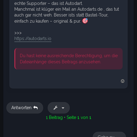
echte Supporter – das ist Autodart.
Manchmal ist klüger ein Mail an Autodarts.de , das tut
auch gar nicht weh. Besser ists statt Bastel-Tour,
einfach zu kaufen – original & pur.
>>>
https://autodarts.io
Du hast keine ausreichende Berechtigung, um die
Dateianhänge dieses Beitrags anzusehen.
N
a
c
h
o
b
Antworten
e
n
1 Beitrag • Seite
1
von
1