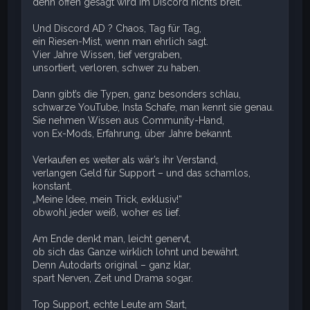
denn offen gesagt wird im Discord nichts breit.
Und Discord AD ? Chaos, Tag für Tag,
ein Riesen-Mist, wenn man ehrlich sagt.
Vier Jahre Wissen, tief vergraben,
unsortiert, verloren, schwer zu haben.
Dann gibt’s die Typen, ganz besonders schlau,
schwarze YouTube, Insta Schafe, man kennt sie genau.
Sie nehmen Wissen aus Community-Hand,
von Ex-Mods, Erfahrung, über Jahre bekannt.
Verkaufen es weiter als wär’s ihr Verstand,
verlangen Geld für Support – und das schamlos,
konstant.
„Meine Idee, mein Trick, exklusiv!“
obwohl jeder weiß, woher es lief.
Am Ende denkt man, leicht genervt,
ob sich das Ganze wirklich lohnt und bewährt.
Denn Autodarts original – ganz klar,
spart Nerven, Zeit und Drama sogar.
Top Support, echte Leute am Start,