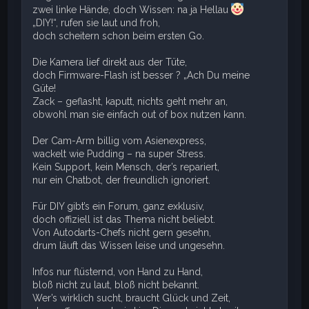
zwei linke Hände, doch Wissen: na ja Hellau
„DIY!“, rufen sie laut und froh,
doch scheitern schon beim ersten Go.
Die Kamera lief direkt aus der Tüte,
doch Firmware-Flash ist besser ? „Ach Du meine
Güte!
Zack – geflasht, kaputt, nichts geht mehr an,
obwohl man sie einfach out of box nutzen kann.
Der Cam-Arm billig vom Asienexpress,
wackelt wie Pudding – na super Stress.
Kein Support, kein Mensch, der’s repariert,
nur ein Chatbot, der freundlich ignoriert.
Für DIY gibt’s ein Forum, ganz exklusiv,
doch offiziell ist das Thema nicht beliebt.
Von Autodarts-Chefs nicht gern gesehn,
drum läuft das Wissen leise und ungesehn.
Infos nur flüsternd, von Hand zu Hand,
bloß nicht zu laut, bloß nicht bekannt.
Wer’s wirklich sucht, braucht Glück und Zeit,