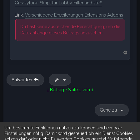
Greasyfork- Skript für Lobby Filter and stuff
Link:
Verschiedene Erweiterungen Extensions Addons
Du hast keine ausreichende Berechtigung, um die
Dateianhänge dieses Beitrags anzusehen.
N
a
c
h
o
b
Antworten
e
n
1 Beitrag • Seite
1
von
1
Gehe zu
Um bestimmte Funktionen nutzen zu können sind ein paar
Suche
Erweiterte Suche
Einstellungen nötig. Damit wird gesteuert ob ein Dienst Cookies
setzen darf oder nicht. Es werden Cookies gesetzt für folgende