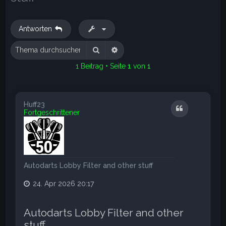
e
Antworten
Suche
Erweiterte Suche
1 Beitrag • Seite
1
von
1
Huff23
Zitat
Fortgeschrittener
Autodarts Lobby Filter and other stuff
24. Apr 2026 20:17
Autodarts Lobby Filter and other
stuff