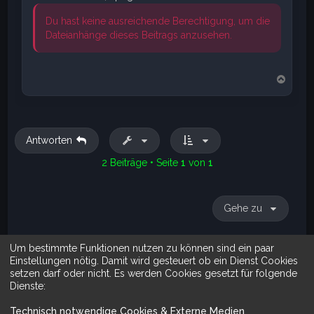
Du hast keine ausreichende Berechtigung, um die
Dateianhänge dieses Beitrags anzusehen.
N
a
c
h
o
b
Antworten
e
n
2 Beiträge • Seite
1
von
1
Gehe zu
Um bestimmte Funktionen nutzen zu können sind ein paar
Suche
Erweiterte Suche
Einstellungen nötig. Damit wird gesteuert ob ein Dienst Cookies
setzen darf oder nicht. Es werden Cookies gesetzt für folgende
Dienste:
Technisch notwendige Cookies & Externe Medien
.