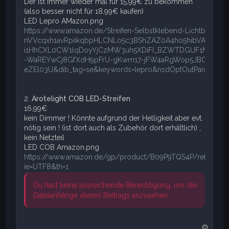
Der ist immer wieder mal für 15,99€ zu bekommen
(also besser nicht für 18,99€ kaufen)
LED Lepro AMazon.png
https://www.amazon.de/Streifen-Selbstklebend-Lichtband
nVVcqxh1avRpiikqbpHLCNLo5c3BShZAZ0A4ho5hibVAKXp4S
i1HhCXL0CW1lqDoyYjCzMW3uh5XDiFI_BZWTDGUF1NXT40H
-WaREYwCj8GfXdH9pFrU-gKwm17-jFW4aRgWop5JBClkofT
eZEl03U&dib_tag=se&keywords=lepro&nsdOptOutParam=true
2.
Arotelight COB LED-Streifen
16,99€
kein Dimmer ! Könnte aufgrund der Helligkeit aber evt.
nötig sein ! (ist dort auch als Zubehör dort erhältlich) ,
kein Netzteil
LED COB Amazon.png
https://www.amazon.de/gp/product/B09P9TQS4P/ref=ppx_yo_
ie=UTF8&th=1
Du hast keine ausreichende Berechtigung, um die
Dateianhänge dieses Beitrags anzusehen.
N