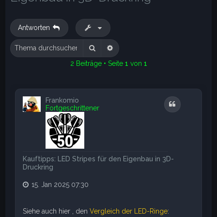
e
Antworten
Suche
Erweiterte Suche
2 Beiträge • Seite
1
von
1
Frankomio
Zitat
Fortgeschrittener
Kauftipps: LED Stripes für den Eigenbau in 3D-
Druckring
15. Jan 2025 07:30
Siehe auch hier , den
Vergleich der LED-Ringe
: