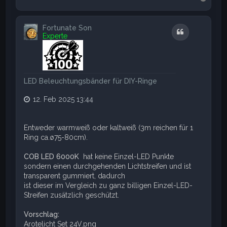
a
c
h
Fortunate Son
o
Zitat
Experte
b
e
n
LED Beleuchtungsbänder für DIY-Ringe
12. Feb 2025 13:44
Entweder warmweiß oder kaltweiß (3m reichen für 1
Ring ca.ø75-80cm).
COB LED 6000K
hat keine Einzel-LED Punkte
sondern einen durchgehenden Lichtstreifen und ist
transparent gummiert, dadurch
ist dieser im Vergleich zu ganz billigen Einzel-LED-
Streifen zusätzlich geschützt.
Vorschlag:
Arotelicht Set 24V.png