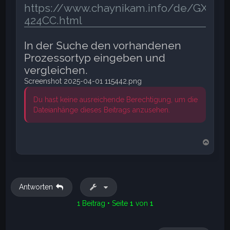
https://www.chaynikam.info/de/GX-
424CC.html
In der Suche den vorhandenen
Prozessortyp eingeben und
vergleichen.
Screenshot 2025-04-01 115442.png
Du hast keine ausreichende Berechtigung, um die
Dateianhänge dieses Beitrags anzusehen.
N
a
c
h
o
b
Antworten
e
n
1 Beitrag • Seite
1
von
1