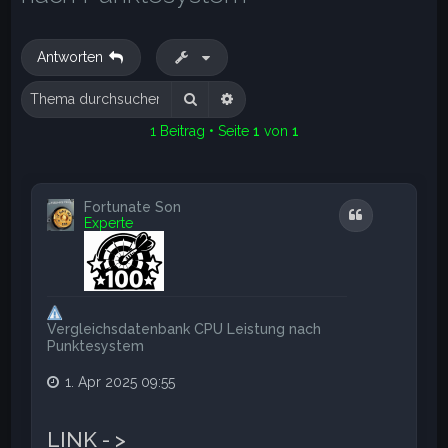
e
Antworten
Suche
Erweiterte Suche
1 Beitrag • Seite
1
von
1
Fortunate Son
Zitat
Experte
Vergleichsdatenbank CPU Leistung nach
Punktesystem
1. Apr 2025 09:55
LINK - >