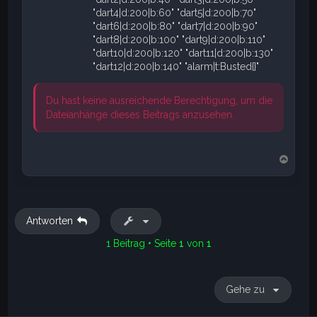
"dart4|d:200|b:60" "dart5|d:200|b:70"
"dart6|d:200|b:80" "dart7|d:200|b:90"
"dart8|d:200|b:100" "dart9|d:200|b:110"
"dart10|d:200|b:120" "dart11|d:200|b:130"
"dart12|d:200|b:140" "alarm|t:Busted{}"
Du hast keine ausreichende Berechtigung, um die
Dateianhänge dieses Beitrags anzusehen.
N
a
c
h
o
b
Antworten
e
n
1 Beitrag • Seite
1
von
1
Gehe zu