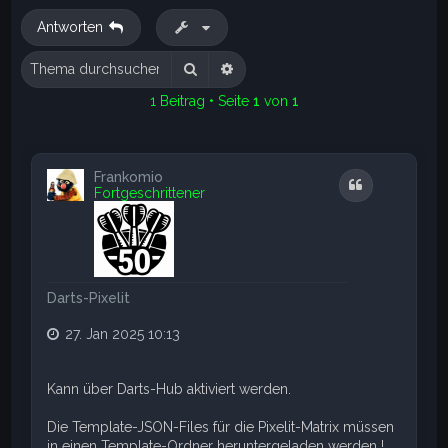
e
Antworten
Suche
Erweiterte Suche
1 Beitrag • Seite
1
von
1
Frankomio
Zitat
Fortgeschrittener
Darts-Pixelit
27. Jan 2025 10:13
Kann über Darts-Hub aktiviert werden.
Die Template-JSON-Files für die Pixelit-Matrix müssen
in einen Template-Ordner heruntergeladen werden !