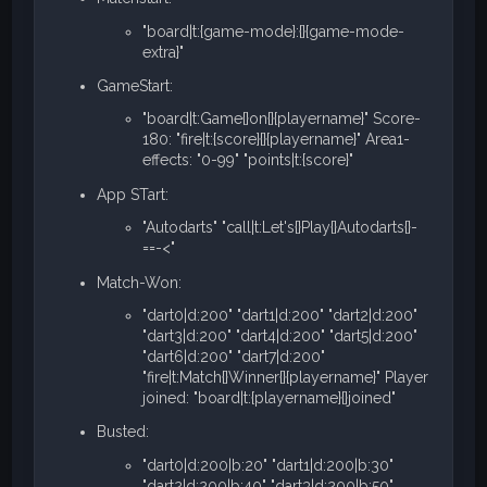
"board|t:{game-mode}:{}{game-mode-
extra}"
GameStart:
"board|t:Game{}on{}{playername}" Score-
180: "fire|t:{score}{}{playername}" Area1-
effects: "0-99" "points|t:{score}"
App STart:
"Autodarts" "call|t:Let's{}Play{}Autodarts{}-
==-<"
Match-Won:
"dart0|d:200" "dart1|d:200" "dart2|d:200"
"dart3|d:200" "dart4|d:200" "dart5|d:200"
"dart6|d:200" "dart7|d:200"
"fire|t:Match{}Winner{}{playername}" Player
joined: "board|t:{playername}{}joined"
Busted:
"dart0|d:200|b:20" "dart1|d:200|b:30"
"dart2|d:200|b:40" "dart3|d:200|b:50"