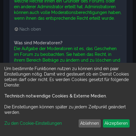
welche Rechte ihnen ein Gründer des Forums oder
ein anderer Administrator erteilt hat. Administratoren
können auch volle Moderationsberechtigungen haben,
wenn ihnen das entsprechende Recht erteilt wurde.
Nach oben
Was sind Moderatoren?
Die Aufgabe der Moderatoren ist es, das Geschehen
im Forum zu beobachten. Sie haben das Recht, in
ihrem Bereich Beiträge zu ändern und zu löschen und
Themen zu schließen, zu öffnen, zu verschieben und
Um bestimmte Funktionen nutzen zu können sind ein paar
zu teilen. Üblicherweise verhindern Moderatoren, dass
Einstellungen nötig. Damit wird gesteuert ob ein Dienst Cookies
Mitglieder „offtopic“, d. h. etwas nicht zum Thema
setzen darf oder nicht. Es werden Cookies gesetzt für folgende
Passendes, oder Beleidigendes bzw. Angreifendes
Dienste:
schreiben.
Technisch notwendige Cookies & Externe Medien
.
Nach oben
Die Einstellungen können später zu jedem Zeitpunkt geändert
werden.
Was sind Benutzergruppen?
Benutzergruppen sind Gruppen von Mitgliedern, die
Zu den Cookie-Einstellungen
Ablehnen
Akzeptieren
die Mitglieder des Boards in für die Board-
Administration verwaltbare Einheiten aufteilt. Jedes