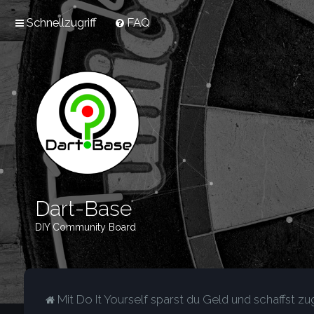
Schnellzugriff
FAQ
Dart-Base
DIY Community Board
Mit Do It Yourself sparst du Geld und schaffst zug