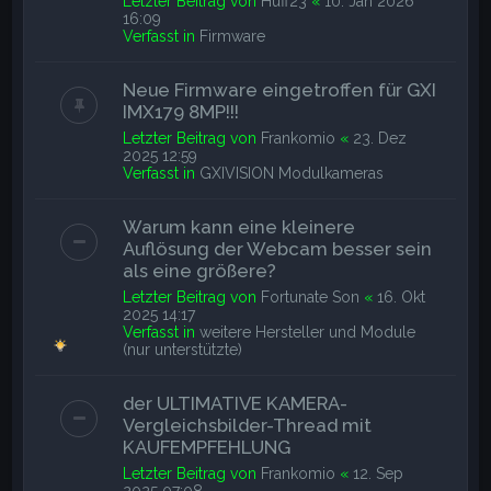
Letzter Beitrag von
Huff23
«
10. Jan 2026
16:09
Verfasst in
Firmware
Neue Firmware eingetroffen für GXI
IMX179 8MP!!!
Letzter Beitrag von
Frankomio
«
23. Dez
2025 12:59
Verfasst in
GXIVISION Modulkameras
Warum kann eine kleinere
Auflösung der Webcam besser sein
als eine größere?
Letzter Beitrag von
Fortunate Son
«
16. Okt
2025 14:17
Verfasst in
weitere Hersteller und Module
(nur unterstützte)
der ULTIMATIVE KAMERA-
Vergleichsbilder-Thread mit
KAUFEMPFEHLUNG
Letzter Beitrag von
Frankomio
«
12. Sep
2025 07:08