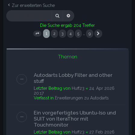
e
Zur erweiterten Suche
Suche
Erweiterte Suche
Die Suche ergab 204 Treffer
1
…
2
3
4
5
9
Seite
1
von
9
Nächste
Themen
Autodarts Lobby Filter and other
stuff
Letzter Beitrag von
Huff23
«
24. Apr 2026
20:17
Verfasst in
Erweiterungen zu Autodarts
Ein vorgefertigtes Ubuntu-Iso und
SUIT von IteraThor mit
Touchmonitor
Letzter Beitrag von
Huff23
«
27. Feb 2026