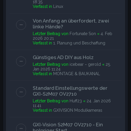
18:35
Verfasst in
Linux
Von Anfang an überfordert, zwei
linke Hände?
Letzter Beitrag von
Fortunate Son
«
4. Feb
2026 20:21
Verfasst in
1. Planung und Beschaffung
Günstiges AD DIY aus Holz
Letzter Beitrag von
icebear ~ gerold
«
25.
Jan 2026 11:24
Verfasst in
MONTAGE & BAUKANAL
Standard Einstellungswerte der
GXI-S2M07 OV2710
Letzter Beitrag von
Huff23
«
24. Jan 2026
11:41
Verfasst in
GXIVISION Modulkameras
GXI-Vision S2M07 OV2710 - Ein
holpriger Start