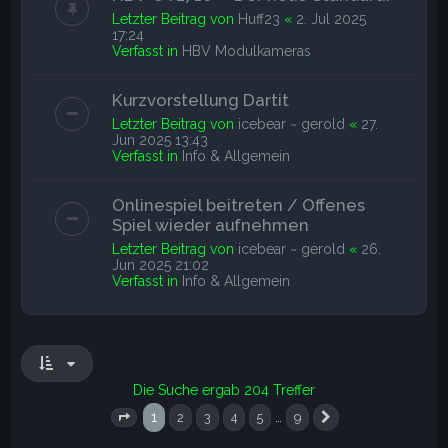
Letzter Beitrag von
Huff23
«
2. Jul 2025
17:24
Verfasst in
HBV Modulkameras
Kurzvorstellung Dartit
Letzter Beitrag von
icebear ~ gerold
«
27.
Jun 2025 13:43
Verfasst in
Info & Allgemein
Onlinespiel beitreten / Offenes
Spiel wieder aufnehmen
Letzter Beitrag von
icebear ~ gerold
«
26.
Jun 2025 21:02
Verfasst in
Info & Allgemein
Die Suche ergab 204 Treffer
1
…
2
3
4
5
9
Seite
1
von
9
Nächste