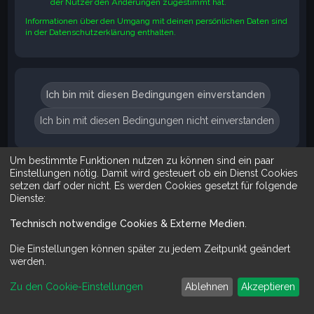
der Nutzer den Änderungen zugestimmt hat.
Informationen über den Umgang mit deinen persönlichen Daten sind
in der Datenschutzerklärung enthalten.
Um bestimmte Funktionen nutzen zu können sind ein paar
Suche
Erweiterte Suche
Einstellungen nötig. Damit wird gesteuert ob ein Dienst Cookies
setzen darf oder nicht. Es werden Cookies gesetzt für folgende
Dienste:
Technisch notwendige Cookies & Externe Medien
.
Mit Do It Yourself sparst du Geld und schaffst zugleich was dir ge
Die Einstellungen können später zu jedem Zeitpunkt geändert
werden.
Zu den Cookie-Einstellungen
Ablehnen
Akzeptieren
Powered by
phpBB
™
Deutsche Übersetzung durch
phpBB.de