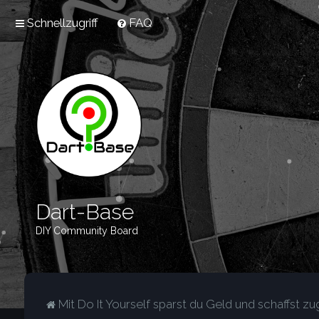
Schnellzugriff
FAQ
Dart-Base
DIY Community Board
Mit Do It Yourself sparst du Geld und schaffst zug