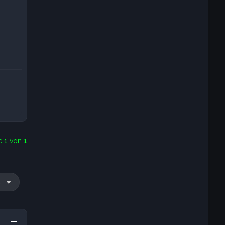
te
1
von
1
u