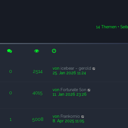
14 Themen • Sei
rweiterte Suche
von
icebear ~ gerold
0
2514
25. Jan 2026 11:24
von
Fortunate Son
0
4015
11. Jan 2026 23:26
von
Frankomio
1
5008
8. Apr 2025 11:05