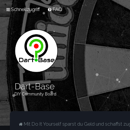
Schnellzugriff
FAQ
Dart-Base
DIY Community Board
Mit Do It Yourself sparst du Geld und schaffst zug