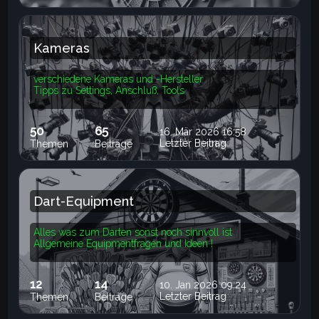
Kameras
verschiedene Kameras und -Hersteller
Tipps zu Settings, Anschluß, Tools
50
65
16. Mär 2026 16:58
Letzter Beitrag
Themen
Beiträge
Dart-Equipment
Alles was zum Darten sonst noch sinnvoll ist
Allgemeine Equipmentfragen und Ideen !
12
14
10. Jan 2026 09:24
Letzter Beitrag
Themen
Beiträge