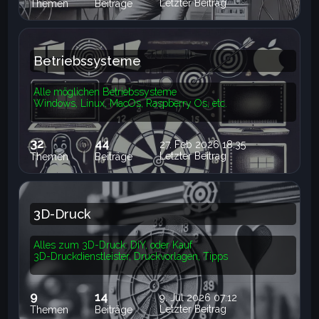
Letzter Beitrag
Themen
Beiträge
Betriebssysteme
Alle möglichen Betriebssysteme
Windows, Linux, MacOs, Raspberry Os, etc.
32
44
27. Feb 2026 18:35
Letzter Beitrag
Themen
Beiträge
3D-Druck
Alles zum 3D-Druck: DiY, oder Kauf
3D-Druckdienstleister, Druckvorlagen, Tipps
9
14
9. Jul 2026 07:12
Letzter Beitrag
Themen
Beiträge