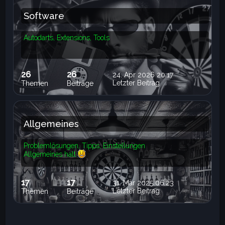
Software
Autodarts, Extensions, Tools
26
26
24. Apr 2026 20:17
Letzter Beitrag
Themen
Beiträge
Allgemeines
Problemlösungen, Tipps, Einstellungen
Allgemeines halt
17
17
31. Mär 2025 06:23
Letzter Beitrag
Themen
Beiträge