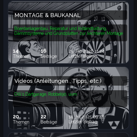
MONTAGE & BAUKANAL
Boardanlagenbau, Reparatur und Instandhaltung,
Dämmsysteme und Grundplatten zur leichteren Montage
14
16
25. Jan 2026 11:24
Letzter Beitrag
Themen
Beiträge
Videos (Anleitungen , Tipps, etc.)
Olli´s Dartgarage, Robbel90, uvm
20
22
14. Jul 2025 09:28
Letzter Beitrag
Themen
Beiträge