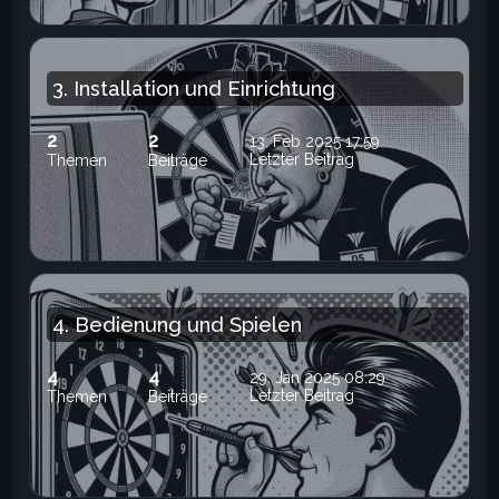
3. Installation und Einrichtung
2
2
13. Feb 2025 17:59
Letzter Beitrag
Themen
Beiträge
4. Bedienung und Spielen
4
4
29. Jan 2025 08:29
Letzter Beitrag
Themen
Beiträge